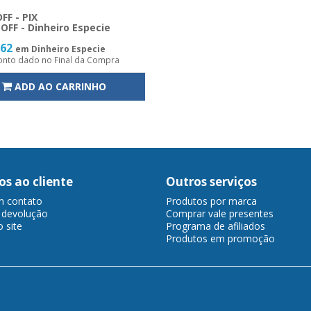
FF - PIX
OFF - Dinheiro Especie
,62
em Dinheiro Especie
nto dado no Final da Compra
ADD AO CARRINHO
os ao cliente
Outros serviços
m contato
Produtos por marca
r devolução
Comprar vale presentes
 site
Programa de afiliados
Produtos em promoção