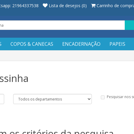
sapp: 21964337538
Lista de desejos (0)
Carrinho de compr
S
COPOS & CANECAS
ENCADERNAÇÃO
PAPEIS
ssinha
Pesquisar nos 
 os critérios da pesquisa.