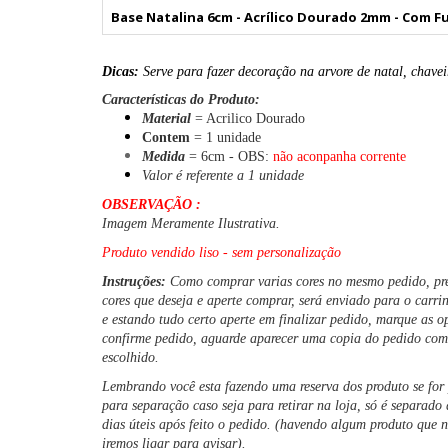
Base Natalina 6cm - Acrílico Dourado 2mm - Com F
Dicas:
Serve para fazer decoração na arvore de natal, chavei
Características do Produto:
Material
= Acrilico Dourado
Contem
= 1 unidade
Medida
= 6cm - OBS:
não aconpanha corrente
Valor é referente a 1 unidade
OBSERVAÇÃO :
Imagem Meramente Ilustrativa.
Produto vendido liso - sem personalização
Instruções:
Como comprar varias cores no mesmo pedido, pr
cores que deseja e aperte comprar, será enviado para o carri
e estando tudo certo aperte em finalizar pedido
, marque as o
confirme pedido, aguarde aparecer uma copia do pedido com
escolhido.
Lembrando você esta fazendo uma reserva dos produto se for
para separação caso seja para retirar na loja, só é separado
dias úteis após feito o pedido. (havendo algum produto que 
iremos ligar para avisar).