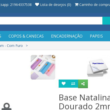
sapp: 21964337538
Lista de desejos (0)
Carrinho de compr
S
COPOS & CANECAS
ENCADERNAÇÃO
PAPEIS
2mm - Com Furo
Base Natalina
Dourado 2mm