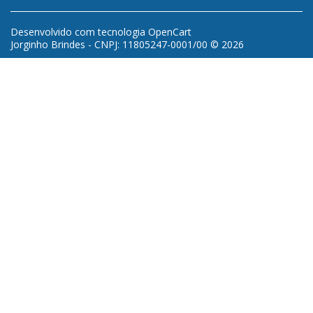
Desenvolvido com tecnologia
OpenCart
Jorginho Brindes - CNPJ: 11805247-0001/00 © 2026