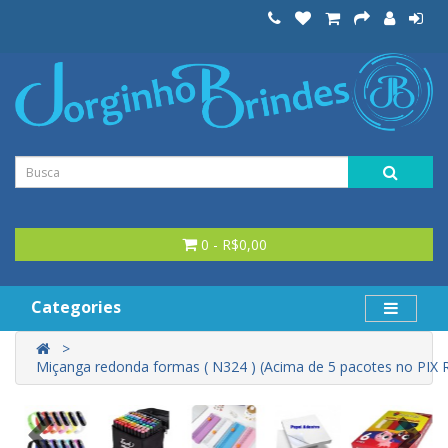
0 - R$0,00
Categories
Miçanga redonda formas ( N324 ) (Acima de 5 pacotes no PIX R