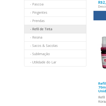
R$2
- Pascoa
Desco
- Pingentes
- Prendas
- Refil de Tinta
- Resina
- Sacos & Sacolas
- Sublimação
- Utilidade do Lar
Refi
70ml
Uni
Refil
Kora/