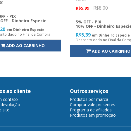
00
R$8,00
R$5,99
FF - PIX
OFF - Dinheiro Especie
5% OFF - PIX
10% OFF - Dinheiro Especi
,20
em Dinheiro Especie
R$5,39
nto dado no Final da Compra
em Dinheiro Especie
Desconto dado no Final da Com
ADD AO CARRINHO
ADD AO CARRINHO
os ao cliente
Outros serviços
m contato
Produtos por marca
r devolução
Comprar vale presentes
 site
Programa de afiliados
Produtos em promoção