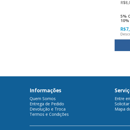
R$8,
5% O
10% 
R$7
Desco
Informações
Serviç
Quem Somos
Entre e
Entrega de Pedido
Solicita
Devolução e Troca
Mapa do
Termos e Condições